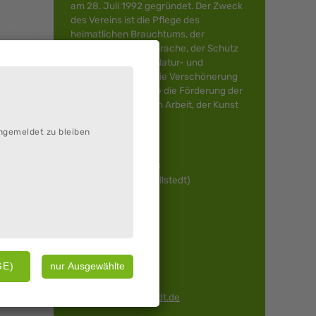
am 28. Juli 1992 gegründet. Der Zweck
des Vereins ist die Pflege des
heimatlichen Brauchtums, der
niederdeutschen Sprache, der Schutz
und die Pflege von Natur- und
Kulturdenkmälern, die Verschönerung
des Ortsbildes sowie die Förderung der
heimatpflegerischen Arbeit, der Kunst
und Kultur.
ngemeldet zu bleiben
Zum Krummvordel 8
27619 Schiffdorf (Sellstedt)
Telefon:
04703 2252319
04703 5372
E-Mail:
pewisell@gmail.com
Web:
www.heimat.sellstedt.de