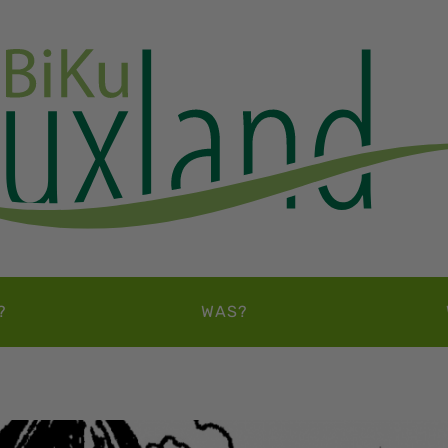
?
WAS?