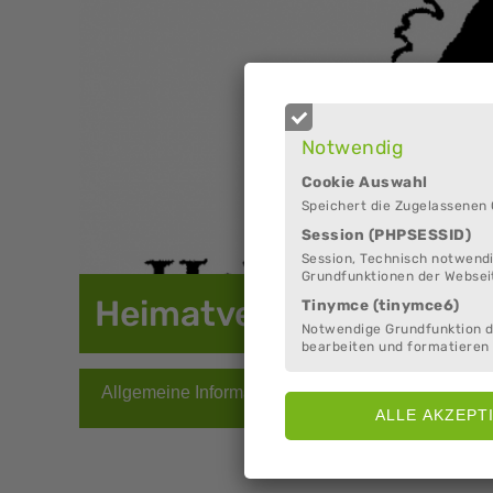
Notwendig
Cookie Auswahl
Speichert die Zugelassenen
Session (PHPSESSID)
Session, Technisch notwendi
Grundfunktionen der Websei
Heimatverein Sellstedt 
Tinymce (tinymce6)
Notwendige Grundfunktion 
bearbeiten und formatieren 