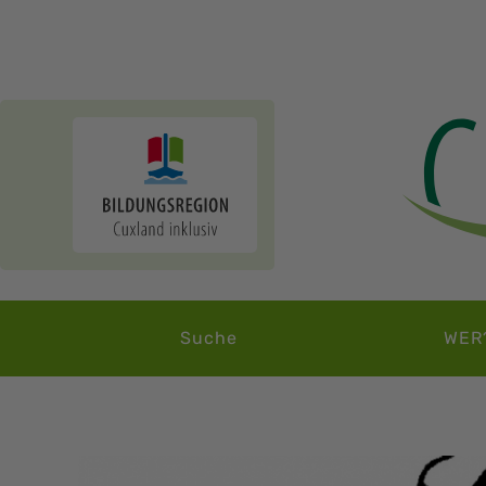
Suche
WER