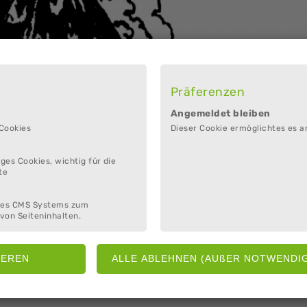
Präferenzen
Angemeldet bleiben
 Cookies
Dieser Cookie ermöglichtes es a
ges Cookies, wichtig für die
te
e.V.
des CMS Systems zum
von Seiteninhalten.