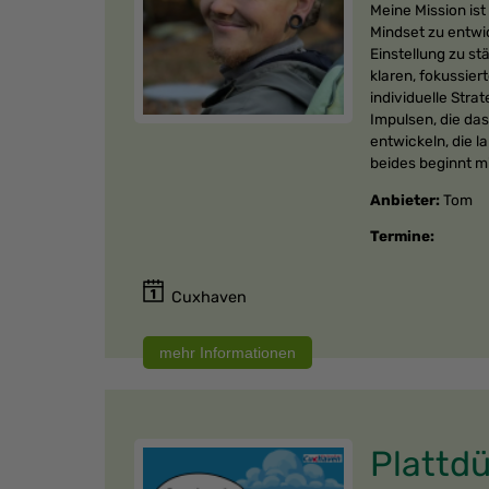
Meine Mission ist
Mindset zu entwi
Einstellung zu s
klaren, fokussier
individuelle Str
Impulsen, die da
entwickeln, die 
beides beginnt mi
Anbieter:
Tom
Termine:
Cuxhaven
Plattdü