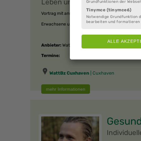
Leben unter Wasser
Grundfunktionen der Websei
Tinymce (tinymce6)
Vortrag mit anschließender Fütterung der Aquarie
Notwendige Grundfunktion 
bearbeiten und formatieren 
Erwachsene und Kinder ab 5 Jahren, ca. 1 Stunde, 
Anbieter:
Wattenmeer-Besucherzentrum
Termine:
WattBz Cuxhaven
| Cuxhaven
Gesund
Individuel