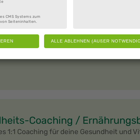
te
ntiere
des CMS Systems zum
von Seiteninhalten.
5 € / ermäßigt 4 €
heits-Coaching / Ernährungs
les 1:1 Coaching für deine Gesundheit und Vit