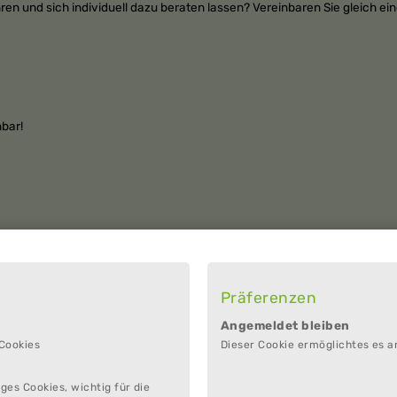
n und sich individuell dazu beraten lassen? Vereinbaren Sie gleich ei
hbar!
dung AG
Präferenzen
Angemeldet bleiben
 Cookies
Dieser Cookie ermöglichtes es a
ges Cookies, wichtig für die