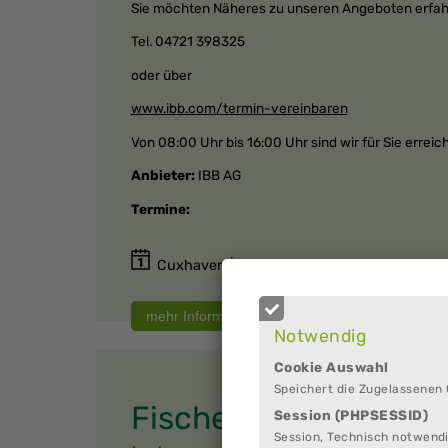
Sie möchten Näheres zu unseren Angeboten erfahre
Tel. 04721 398325
oder über
www.ibb.com/termin-vereinbaren
Von 08:00 Uhr bis 16:00 Uhr sind wir für Sie erreic
Anbieter:
IBB AG
Termine:
Cuxhaven | IBB Institut für Berufliche Bil
Notwendig
Cookie Auswahl
Speichert die Zugelassenen
Fische und Co.
Session (PHPSESSID)
Session, Technisch notwendi