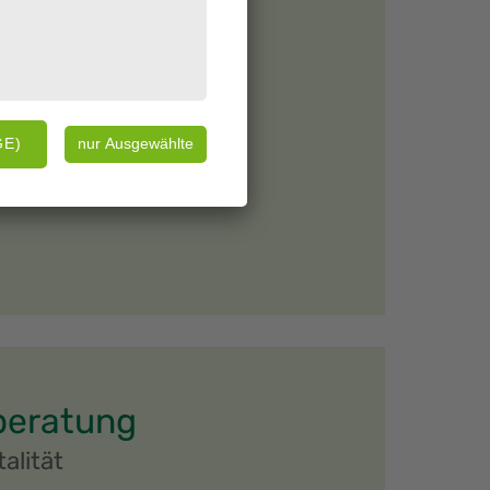
beratung
alität