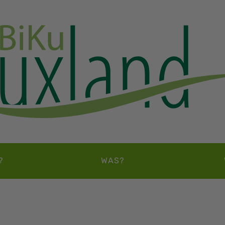
?
WAS?