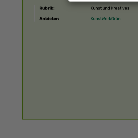
Rubrik:
Kunst und Kreatives
Anbieter:
KunstWerkGrün