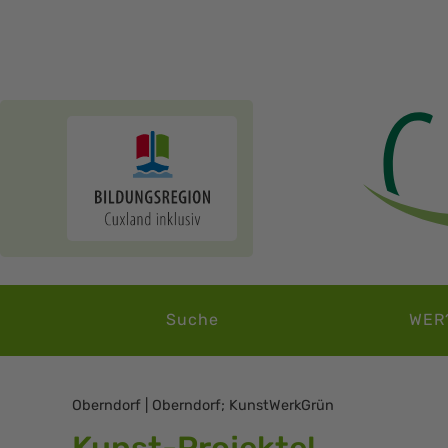
Suche
WER
Oberndorf | Oberndorf; KunstWerkGrün
Kunst-Projekte!