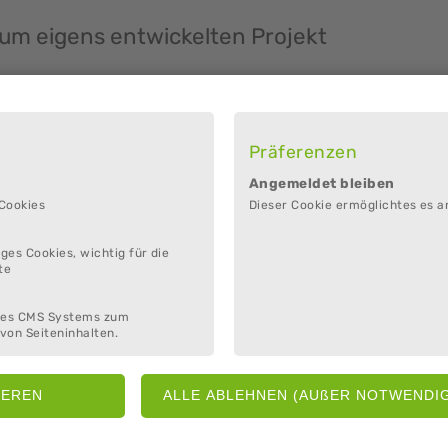
zum eigens entwickelten Projekt
bieter
Präferenzen
Angemeldet bleiben
 Cookies
Dieser Cookie ermöglichtes es a
nst gewollt ist.
ges Cookies, wichtig für die
te
jekte-kooperationen
des CMS Systems zum
von Seiteninhalten.