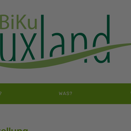
?
WAS?
ellung