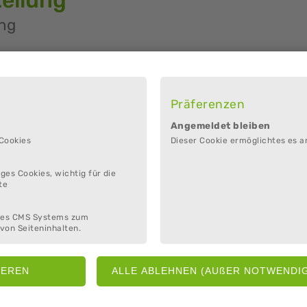
ung
Präferenzen
 / ermäßigt 4 €
Angemeldet bleiben
 Cookies
Dieser Cookie ermöglichtes es a
ges Cookies, wichtig für die
te
entrum
des CMS Systems zum
von Seiteninhalten.