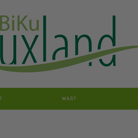
?
WAS?