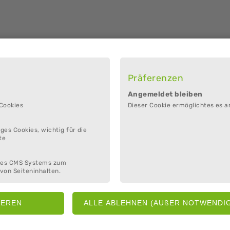
Präferenzen
ere
Angemeldet bleiben
 Cookies
Dieser Cookie ermöglichtes es a
 / ermäßigt 4 €
ges Cookies, wichtig für die
te
des CMS Systems zum
von Seiteninhalten.
entrum