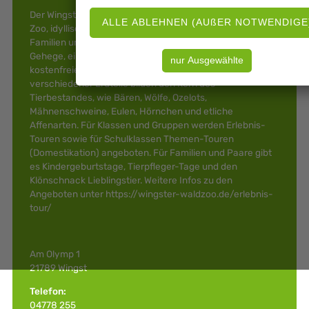
Der Wingster Waldzoo ist ein kleiner, kinderfreundlicher
Zoo, idyllisch am Rande des Wingster Waldes gelegen. Für
Familien und Jugendgruppen locken mehrere begehbare
Gehege, ein Streichelzoo, zwei Spielplätze sowie
kostenfreie Parkplätze. Interessante Waldbewohner
verschiedener Erdteile bilden den Kern des
Tierbestandes, wie Bären, Wölfe, Ozelots,
Mähnenschweine, Eulen, Hörnchen und etliche
Affenarten. Für Klassen und Gruppen werden Erlebnis-
Touren sowie für Schulklassen Themen-Touren
(Domestikation) angeboten. Für Familien und Paare gibt
es Kindergeburtstage, Tierpfleger-Tage und den
Klönschnack Lieblingstier. Weitere Infos zu den
Angeboten unter https://wingster-waldzoo.de/erlebnis-
tour/
Am Olymp 1
21789 Wingst
Telefon:
04778 255