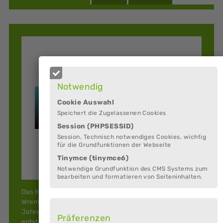
Notwendig
Cookie Auswahl
Speichert die Zugelassenen Cookies
Session (PHPSESSID)
Session, Technisch notwendiges Cookies, wichtig
für die Grundfunktionen der Webseite
Tinymce (tinymce6)
Notwendige Grundfunktion des CMS Systems zum
bearbeiten und formatieren von Seiteninhalten.
Das Museum für Wattenfischerei liegt am Dorfplatz von
Wremen in unmittelbarer Nachbarschaft zur über 800
Jahre alten, alles überragenden Wurtenkirche. Hier
Präferenzen
entstand "ein kleines besonderes Museum mit Piff", das