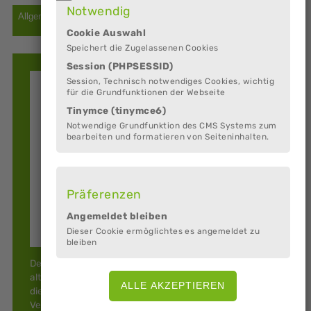
Notwendig
Cookie Auswahl
Speichert die Zugelassenen Cookies
Session (PHPSESSID)
Session, Technisch notwendiges Cookies, wichtig
für die Grundfunktionen der Webseite
Tinymce (tinymce6)
Notwendige Grundfunktion des CMS Systems zum
bearbeiten und formatieren von Seiteninhalten.
Präferenzen
Angemeldet bleiben
Dieser Cookie ermöglichtes es angemeldet zu
bleiben
Der Verein Kulturmühle Osten ist seit 2008 engagiert, die
alte Motormühle im Ortskern von Osten zu erhalten und
die vorhandenen Räumlichkeiten für kulturelle
Veranstaltungen zu nutzen.