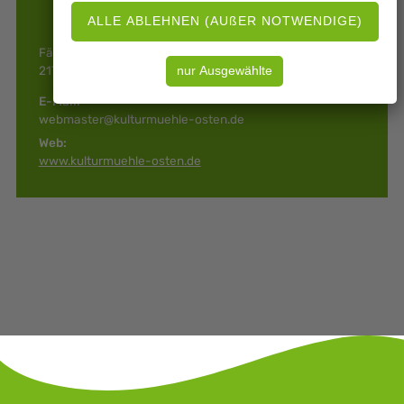
Fährstraße 8 b
21756 Osten
E-Mail:
webmaster@kulturmuehle-osten.de
Web:
www.kulturmuehle-osten.de